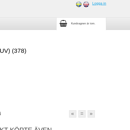
Logga in
Kundvagnen är tom.
UV) (378)
«
=
»