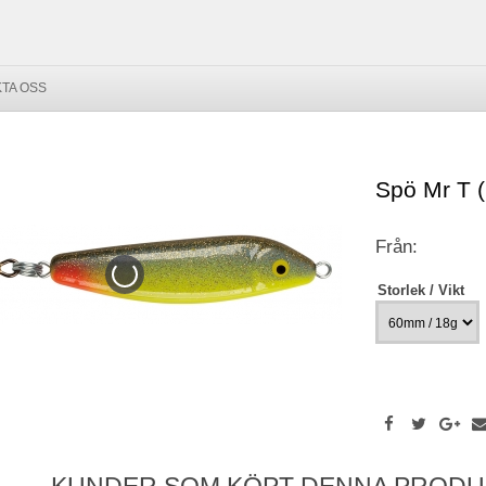
TA OSS
Spö Mr T (
Från:
Storlek / Vikt