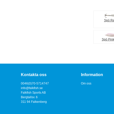
Spö R
Spö Pin
Kontakta oss
Information
0046(0)70-5714747
Om oss
info@falkfish.se
Falkfish Sports AB
Bergtallsv. 6
311 94 Falkenberg