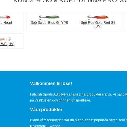
KUNDER SOM KÖPT DENNA PRODUK
ed Head
Spö Sweet Blue Gli YPB
Spö Red Gold Red Gli
(UV)
k WP (UV)
Välkommen till oss!
Falkfish Sports AB tillverkar alla sina produkter själva. Vi har ti
på västkusten och brinner för sportfiske.
Våra produkter
Bland vårt sortiment hittar du bland annat populära beten som 
tillverkade i Sverige.