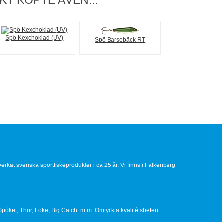
T KÖPTE ÄVEN...
Spö Kexchoklad (UV)
Spö Barsebäck RT
llverkat svenska sportfiskeprodukter i ca 25 år. Vi finns i Falkenberg
Spöket, Thor, Loke, Big Catch m.m. Omtyckta kvalitétsbeten