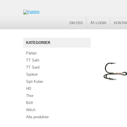
OM OSS
ÅF-LOGIN
KONTAK
KATEGORIER
Pärlan
TT Safir
TT Sard
Spöket
Spö Kulan
HD
Thor
BöX
Witch
Alla produkter