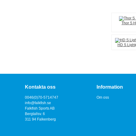
Thor S H
HD S Light
Kontakta oss
Information
0046(0)70-5714747
Om oss
info@falkfish.se
Falkfish Sports AB
Bergtallsv. 6
311 94 Falkenberg