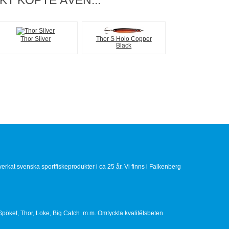
T KÖPTE ÄVEN...
Thor Silver
Thor S Holo Copper
Black
llverkat svenska sportfiskeprodukter i ca 25 år. Vi finns i Falkenberg
Spöket, Thor, Loke, Big Catch m.m. Omtyckta kvalitétsbeten