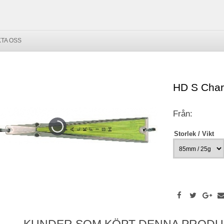
TA OSS
HD S Char
Från:
Storlek / Vikt