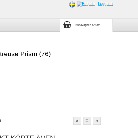
Logga in
Kundvagnen är tom.
treuse Prism (76)
«
=
»