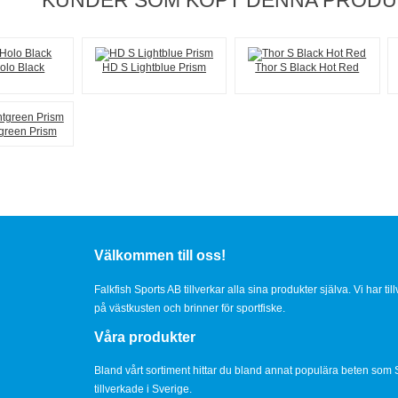
KUNDER SOM KÖPT DENNA PRODUK
olo Black
HD S Lightblue Prism
Thor S Black Hot Red
green Prism
Välkommen till oss!
Falkfish Sports AB tillverkar alla sina produkter själva. Vi har ti
på västkusten och brinner för sportfiske.
Våra produkter
Bland vårt sortiment hittar du bland annat populära beten som 
tillverkade i Sverige.