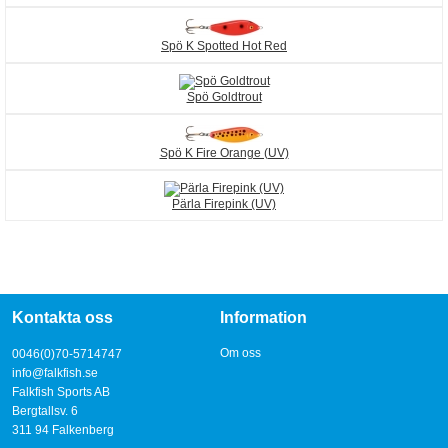
Spö K Spotted Hot Red
Spö Goldtrout
Spö K Fire Orange (UV)
Pärla Firepink (UV)
Kontakta oss
Information
Om oss
0046(0)70-5714747
info@falkfish.se
Falkfish Sports AB
Bergtallsv. 6
311 94 Falkenberg