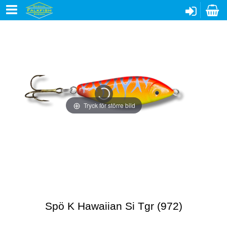
Tryck för större bild
Spö K Hawaiian Si Tgr (972)