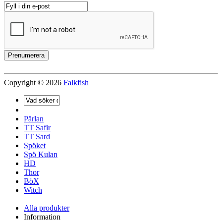
Copyright © 2026
Falkfish
Pärlan
TT Safir
TT Sard
Spöket
Spö Kulan
HD
Thor
BöX
Witch
Alla produkter
Information