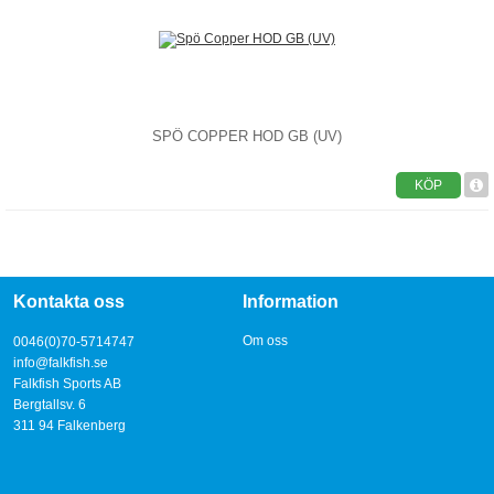
SPÖ COPPER HOD GB (UV)
KÖP
Kontakta oss
Information
Om oss
0046(0)70-5714747
info@falkfish.se
Falkfish Sports AB
Bergtallsv. 6
311 94 Falkenberg